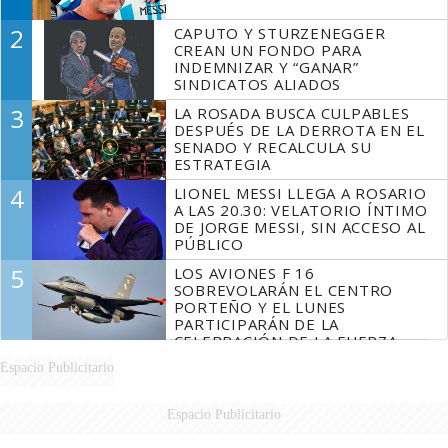
2
CAPUTO Y STURZENEGGER
CREAN UN FONDO PARA
INDEMNIZAR Y “GANAR”
SINDICATOS ALIADOS
3
LA ROSADA BUSCA CULPABLES
DESPUÉS DE LA DERROTA EN EL
SENADO Y RECALCULA SU
ESTRATEGIA
4
LIONEL MESSI LLEGA A ROSARIO
A LAS 20.30: VELATORIO ÍNTIMO
DE JORGE MESSI, SIN ACCESO AL
PÚBLICO
5
LOS AVIONES F 16
SOBREVOLARÁN EL CENTRO
PORTEÑO Y EL LUNES
PARTICIPARÁN DE LA
CELEBRACIÓN DE LA FUERZA
AÉREA
Espacio Publicitario
Espacio Publicitario