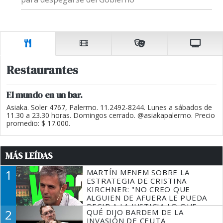
Restaurantes
El mundo en un bar.
Asiaka. Soler 4767, Palermo. 11.2492-8244. Lunes a sábados de
11.30 a 23.30 horas. Domingos cerrado. @asiakapalermo. Precio
promedio: $ 17.000.
MÁS LEÍDAS
1
MARTÍN MENEM SOBRE LA
ESTRATEGIA DE CRISTINA
KIRCHNER: "NO CREO QUE
ALGUIEN DE AFUERA LE PUEDA
DECIR A LA JUSTICIA LO QUE
2
QUÉ DIJO BARDEM DE LA
TIENE QUE HACER"
INVASIÓN DE CEUTA