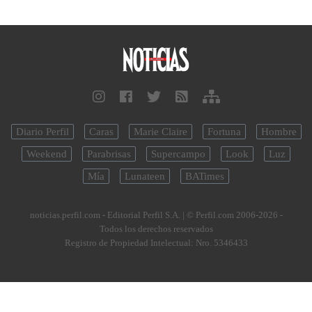
Diario Perfil
Caras
Marie Claire
Fortuna
Hombre
Weekend
Parabrisas
Supercampo
Look
Luz
Mía
Lunateen
BATimes
noticias.perfil.com - Editorial Perfil S.A.
| © Perfil.com 2006-2026 -
Todos los derechos reservados
Registro de Propiedad Intelectual: Nro. 5346433