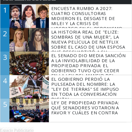
1
ENCUESTA RUMBO A 2027:
CUATRO CONSULTORAS
MIDIERON EL DESGASTE DE
MILEI Y LA CRISIS DE
LIDERAZGO EN EL PERONISMO
2
LA HISTORIA REAL DE "ELIZE:
SOMBRAS DE UNA MUJER", LA
NUEVA PELÍCULA DE NETFLIX
SOBRE EL CASO DE UNA ESPOSA
QUE DESCUARTIZÓ A SU
3
EL SENADO DIO MEDIA SANCIÓN
MARIDO
A LA INVIOLABILIDAD DE LA
PROPIEDAD PRIVADA: EL
GOBIERNO TUVO QUE CEDER
EN LA LEY DEL MANEJO DEL
4
EL GOBIERNO PERDIÓ LA
FUEGO
PULSEADA DEL NOMBRE: LA
"LEY DE TIERRAS" SE IMPUSO
EN TODA LA CONVERSACIÓN
DIGITAL
5
LEY DE PROPIEDAD PRIVADA:
QUÉ SENADORES VOTARON A
FAVOR Y CUÁLES EN CONTRA
Espacio Publicitario