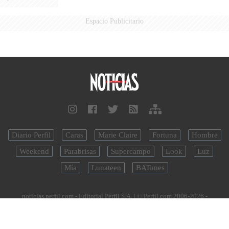
Espacio Publicitario
Diario Perfil
Caras
Marie Claire
Fortuna
Hombre
Weekend
Parabrisas
Supercampo
Look
Luz
Mía
Lunateen
BATimes
noticias.perfil.com - Editorial Perfil S.A.
| © Perfil.com 2006-2026 -
Todos los derechos reservados
Registro de Propiedad Intelectual: Nro. 5346433