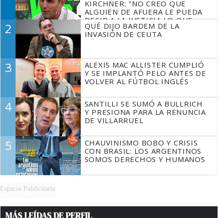
KIRCHNER: "NO CREO QUE
ALGUIEN DE AFUERA LE PUEDA
DECIR A LA JUSTICIA LO QUE
2
QUÉ DIJO BARDEM DE LA
TIENE QUE HACER"
INVASIÓN DE CEUTA
3
ALEXIS MAC ALLISTER CUMPLIÓ
Y SE IMPLANTÓ PELO ANTES DE
VOLVER AL FÚTBOL INGLÉS
4
SANTILLI SE SUMÓ A BULLRICH
Y PRESIONA PARA LA RENUNCIA
DE VILLARRUEL
5
CHAUVINISMO BOBO Y CRISIS
CON BRASIL: LOS ARGENTINOS
SOMOS DERECHOS Y HUMANOS
Espacio Publicitario
MÁS LEÍDAS DE PERFIL