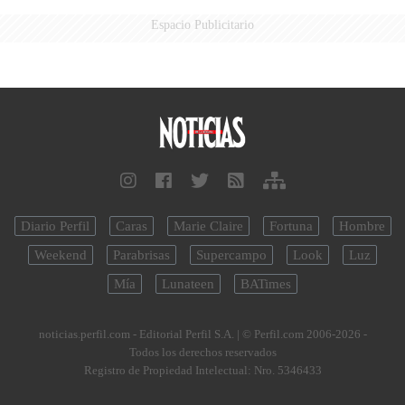
Espacio Publicitario
Diario Perfil
Caras
Marie Claire
Fortuna
Hombre
Weekend
Parabrisas
Supercampo
Look
Luz
Mía
Lunateen
BATimes
noticias.perfil.com - Editorial Perfil S.A.
| © Perfil.com 2006-2026 -
Todos los derechos reservados
Registro de Propiedad Intelectual: Nro. 5346433