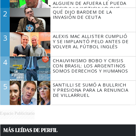
ALGUIEN DE AFUERA LE PUEDA
DECIR A LA JUSTICIA LO QUE
2
QUÉ DIJO BARDEM DE LA
TIENE QUE HACER"
INVASIÓN DE CEUTA
3
ALEXIS MAC ALLISTER CUMPLIÓ
Y SE IMPLANTÓ PELO ANTES DE
VOLVER AL FÚTBOL INGLÉS
4
CHAUVINISMO BOBO Y CRISIS
CON BRASIL: LOS ARGENTINOS
SOMOS DERECHOS Y HUMANOS
5
SANTILLI SE SUMÓ A BULLRICH
Y PRESIONA PARA LA RENUNCIA
DE VILLARRUEL
Espacio Publicitario
MÁS LEÍDAS DE PERFIL