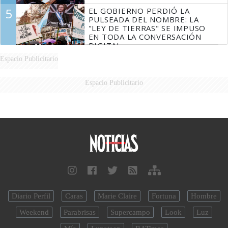
5
EL GOBIERNO PERDIÓ LA
PULSEADA DEL NOMBRE: LA
"LEY DE TIERRAS" SE IMPUSO
EN TODA LA CONVERSACIÓN
DIGITAL
Espacio Publicitario
Espacio Publicitario
Diario Perfil
Caras
Marie Claire
Fortuna
Hombre
Weekend
Parabrisas
Supercampo
Look
Luz