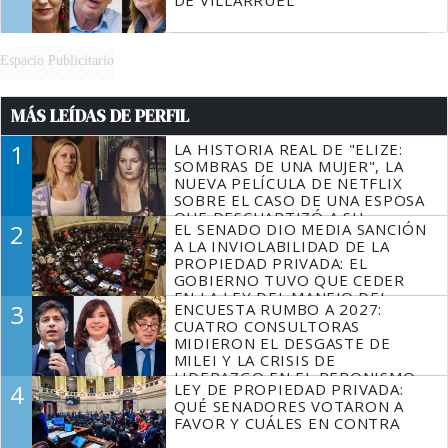
Espacio Publicitario
MÁS LEÍDAS DE PERFIL
1
LA HISTORIA REAL DE "ELIZE:
SOMBRAS DE UNA MUJER", LA
NUEVA PELÍCULA DE NETFLIX
SOBRE EL CASO DE UNA ESPOSA
QUE DESCUARTIZÓ A SU
2
EL SENADO DIO MEDIA SANCIÓN
MARIDO
A LA INVIOLABILIDAD DE LA
PROPIEDAD PRIVADA: EL
GOBIERNO TUVO QUE CEDER
EN LA LEY DEL MANEJO DEL
3
ENCUESTA RUMBO A 2027:
FUEGO
CUATRO CONSULTORAS
MIDIERON EL DESGASTE DE
MILEI Y LA CRISIS DE
LIDERAZGO EN EL PERONISMO
4
LEY DE PROPIEDAD PRIVADA:
QUÉ SENADORES VOTARON A
FAVOR Y CUÁLES EN CONTRA