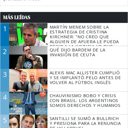
MÁS LEÍDAS
1
MARTÍN MENEM SOBRE LA
ESTRATEGIA DE CRISTINA
KIRCHNER: "NO CREO QUE
ALGUIEN DE AFUERA LE PUEDA
DECIR A LA JUSTICIA LO QUE
2
QUÉ DIJO BARDEM DE LA
TIENE QUE HACER"
INVASIÓN DE CEUTA
3
ALEXIS MAC ALLISTER CUMPLIÓ
Y SE IMPLANTÓ PELO ANTES DE
VOLVER AL FÚTBOL INGLÉS
4
CHAUVINISMO BOBO Y CRISIS
CON BRASIL: LOS ARGENTINOS
SOMOS DERECHOS Y HUMANOS
5
SANTILLI SE SUMÓ A BULLRICH
Y PRESIONA PARA LA RENUNCIA
DE VILLARRUEL