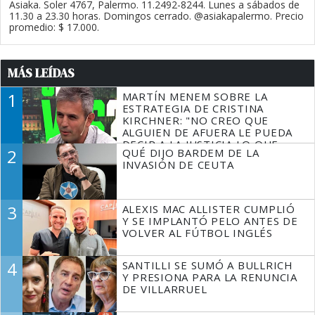
Asiaka. Soler 4767, Palermo. 11.2492-8244. Lunes a sábados de
11.30 a 23.30 horas. Domingos cerrado. @asiakapalermo. Precio
promedio: $ 17.000.
MÁS LEÍDAS
1
MARTÍN MENEM SOBRE LA
ESTRATEGIA DE CRISTINA
KIRCHNER: "NO CREO QUE
ALGUIEN DE AFUERA LE PUEDA
DECIR A LA JUSTICIA LO QUE
2
QUÉ DIJO BARDEM DE LA
TIENE QUE HACER"
INVASIÓN DE CEUTA
3
ALEXIS MAC ALLISTER CUMPLIÓ
Y SE IMPLANTÓ PELO ANTES DE
VOLVER AL FÚTBOL INGLÉS
4
SANTILLI SE SUMÓ A BULLRICH
Y PRESIONA PARA LA RENUNCIA
DE VILLARRUEL