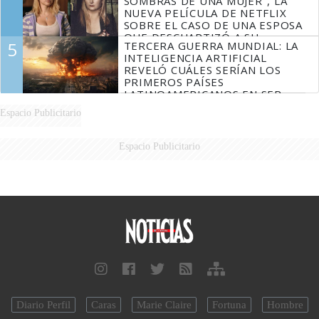
SOMBRAS DE UNA MUJER", LA
NUEVA PELÍCULA DE NETFLIX
SOBRE EL CASO DE UNA ESPOSA
QUE DESCUARTIZÓ A SU
5
TERCERA GUERRA MUNDIAL: LA
MARIDO
INTELIGENCIA ARTIFICIAL
REVELÓ CUÁLES SERÍAN LOS
PRIMEROS PAÍSES
LATINOAMERICANOS EN SER
DERROTADOS
Espacio Publicitario
Espacio Publicitario
Diario Perfil
Caras
Marie Claire
Fortuna
Hombre