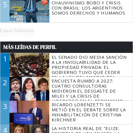
5
CHAUVINISMO BOBO Y CRISIS
CON BRASIL: LOS ARGENTINOS
SOMOS DERECHOS Y HUMANOS
Espacio Publicitario
MÁS LEÍDAS DE PERFIL
1
EL SENADO DIO MEDIA SANCIÓN
A LA INVIOLABILIDAD DE LA
PROPIEDAD PRIVADA: EL
GOBIERNO TUVO QUE CEDER
EN LA LEY DEL MANEJO DEL
2
ENCUESTA RUMBO A 2027:
FUEGO
CUATRO CONSULTORAS
MIDIERON EL DESGASTE DE
MILEI Y LA CRISIS DE
LIDERAZGO EN EL PERONISMO
3
RICARDO LORENZETTI SE
METIÓ EN EL DEBATE SOBRE LA
INHABILITACIÓN DE CRISTINA
KIRCHNER
4
LA HISTORIA REAL DE "ELIZE: