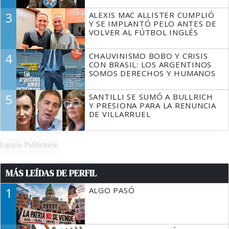
3
ALEXIS MAC ALLISTER CUMPLIÓ
Y SE IMPLANTÓ PELO ANTES DE
VOLVER AL FÚTBOL INGLÉS
4
CHAUVINISMO BOBO Y CRISIS
CON BRASIL: LOS ARGENTINOS
SOMOS DERECHOS Y HUMANOS
5
SANTILLI SE SUMÓ A BULLRICH
Y PRESIONA PARA LA RENUNCIA
DE VILLARRUEL
Espacio Publicitario
MÁS LEÍDAS DE PERFIL
1
ALGO PASÓ