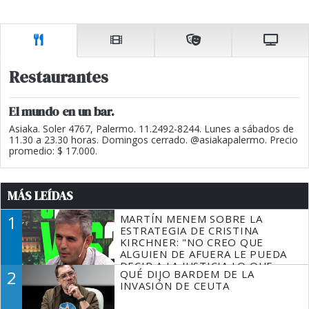
Restaurantes
El mundo en un bar.
Asiaka. Soler 4767, Palermo. 11.2492-8244. Lunes a sábados de
11.30 a 23.30 horas. Domingos cerrado. @asiakapalermo. Precio
promedio: $ 17.000.
MÁS LEÍDAS
1
MARTÍN MENEM SOBRE LA
ESTRATEGIA DE CRISTINA
KIRCHNER: "NO CREO QUE
ALGUIEN DE AFUERA LE PUEDA
DECIR A LA JUSTICIA LO QUE
2
QUÉ DIJO BARDEM DE LA
TIENE QUE HACER"
INVASIÓN DE CEUTA