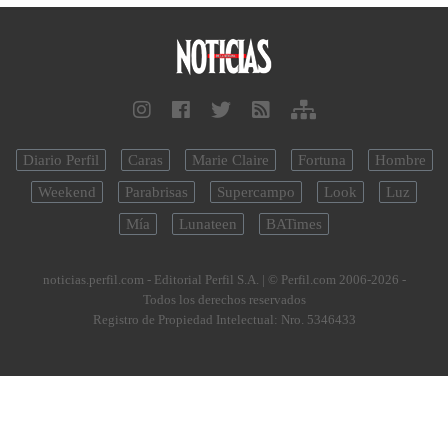
Diario Perfil
Caras
Marie Claire
Fortuna
Hombre
Weekend
Parabrisas
Supercampo
Look
Luz
Mía
Lunateen
BATimes
noticias.perfil.com - Editorial Perfil S.A.
| © Perfil.com 2006-2026 -
Todos los derechos reservados
Registro de Propiedad Intelectual: Nro. 5346433