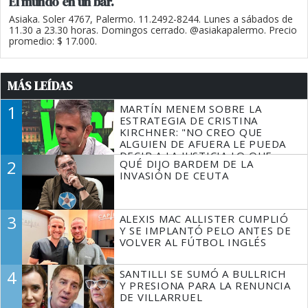
El mundo en un bar.
Asiaka. Soler 4767, Palermo. 11.2492-8244. Lunes a sábados de
11.30 a 23.30 horas. Domingos cerrado. @asiakapalermo. Precio
promedio: $ 17.000.
MÁS LEÍDAS
1
MARTÍN MENEM SOBRE LA
ESTRATEGIA DE CRISTINA
KIRCHNER: "NO CREO QUE
ALGUIEN DE AFUERA LE PUEDA
DECIR A LA JUSTICIA LO QUE
2
QUÉ DIJO BARDEM DE LA
TIENE QUE HACER"
INVASIÓN DE CEUTA
3
ALEXIS MAC ALLISTER CUMPLIÓ
Y SE IMPLANTÓ PELO ANTES DE
VOLVER AL FÚTBOL INGLÉS
4
SANTILLI SE SUMÓ A BULLRICH
Y PRESIONA PARA LA RENUNCIA
DE VILLARRUEL