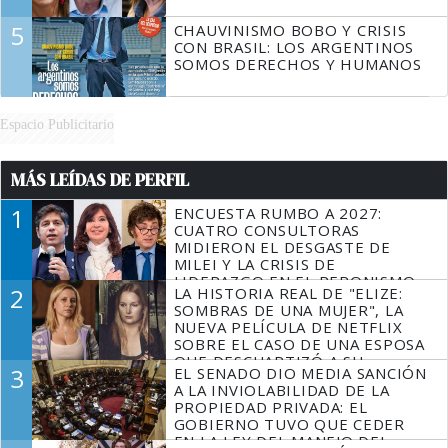
5
CHAUVINISMO BOBO Y CRISIS
CON BRASIL: LOS ARGENTINOS
SOMOS DERECHOS Y HUMANOS
Espacio Publicitario
MÁS LEÍDAS DE PERFIL
1
ENCUESTA RUMBO A 2027:
CUATRO CONSULTORAS
MIDIERON EL DESGASTE DE
MILEI Y LA CRISIS DE
LIDERAZGO EN EL PERONISMO
2
LA HISTORIA REAL DE "ELIZE:
SOMBRAS DE UNA MUJER", LA
NUEVA PELÍCULA DE NETFLIX
SOBRE EL CASO DE UNA ESPOSA
QUE DESCUARTIZÓ A SU
3
EL SENADO DIO MEDIA SANCIÓN
MARIDO
A LA INVIOLABILIDAD DE LA
PROPIEDAD PRIVADA: EL
GOBIERNO TUVO QUE CEDER
EN LA LEY DEL MANEJO DEL