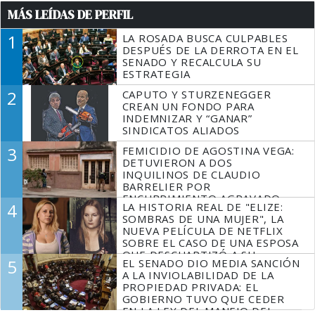
MÁS LEÍDAS DE PERFIL
1
LA ROSADA BUSCA CULPABLES
DESPUÉS DE LA DERROTA EN EL
SENADO Y RECALCULA SU
ESTRATEGIA
2
CAPUTO Y STURZENEGGER
CREAN UN FONDO PARA
INDEMNIZAR Y “GANAR”
SINDICATOS ALIADOS
3
FEMICIDIO DE AGOSTINA VEGA:
DETUVIERON A DOS
INQUILINOS DE CLAUDIO
BARRELIER POR
ENCUBRIMIENTO AGRAVADO
4
LA HISTORIA REAL DE "ELIZE:
SOMBRAS DE UNA MUJER", LA
NUEVA PELÍCULA DE NETFLIX
SOBRE EL CASO DE UNA ESPOSA
QUE DESCUARTIZÓ A SU
5
EL SENADO DIO MEDIA SANCIÓN
MARIDO
A LA INVIOLABILIDAD DE LA
PROPIEDAD PRIVADA: EL
GOBIERNO TUVO QUE CEDER
EN LA LEY DEL MANEJO DEL