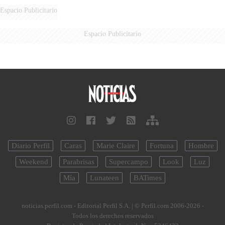
FUEGO
Espacio Publicitario
Espacio Publicitario
Diario Perfil
Caras
Marie Claire
Fortuna
Hombre
Weekend
Parabrisas
Supercampo
Look
Luz
Mía
Lunateen
BATimes
noticias.perfil.com - Editorial Perfil S.A.
| © Perfil.com 2006-2026 -
Todos los derechos reservados