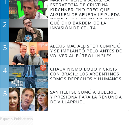
1
ESTRATEGIA DE CRISTINA
KIRCHNER: "NO CREO QUE
ALGUIEN DE AFUERA LE PUEDA
DECIR A LA JUSTICIA LO QUE
2
QUÉ DIJO BARDEM DE LA
TIENE QUE HACER"
INVASIÓN DE CEUTA
3
ALEXIS MAC ALLISTER CUMPLIÓ
Y SE IMPLANTÓ PELO ANTES DE
VOLVER AL FÚTBOL INGLÉS
4
CHAUVINISMO BOBO Y CRISIS
CON BRASIL: LOS ARGENTINOS
SOMOS DERECHOS Y HUMANOS
5
SANTILLI SE SUMÓ A BULLRICH
Y PRESIONA PARA LA RENUNCIA
DE VILLARRUEL
Espacio Publicitario