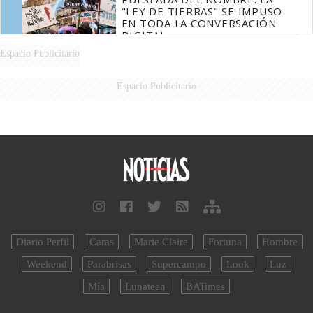
"LEY DE TIERRAS" SE IMPUSO
EN TODA LA CONVERSACIÓN
DIGITAL
Espacio Publicitario
Espacio Publicitario
Diario Perfil
Caras
Marie Claire
Fortuna
Hombre
Weekend
Parabrisas
Supercampo
Look
Luz
Mía
Lunateen
BATimes