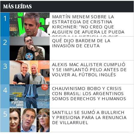
MÁS LEÍDAS
1
MARTÍN MENEM SOBRE LA
ESTRATEGIA DE CRISTINA
KIRCHNER: "NO CREO QUE
ALGUIEN DE AFUERA LE PUEDA
DECIR A LA JUSTICIA LO QUE
2
QUÉ DIJO BARDEM DE LA
TIENE QUE HACER"
INVASIÓN DE CEUTA
3
ALEXIS MAC ALLISTER CUMPLIÓ
Y SE IMPLANTÓ PELO ANTES DE
VOLVER AL FÚTBOL INGLÉS
4
CHAUVINISMO BOBO Y CRISIS
CON BRASIL: LOS ARGENTINOS
SOMOS DERECHOS Y HUMANOS
5
SANTILLI SE SUMÓ A BULLRICH
Y PRESIONA PARA LA RENUNCIA
DE VILLARRUEL