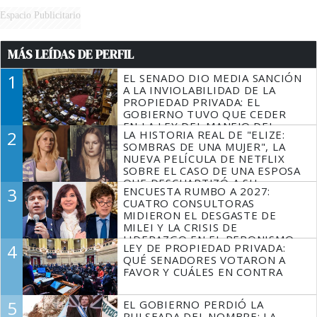
Espacio Publicitario
MÁS LEÍDAS DE PERFIL
1
EL SENADO DIO MEDIA SANCIÓN
A LA INVIOLABILIDAD DE LA
PROPIEDAD PRIVADA: EL
GOBIERNO TUVO QUE CEDER
EN LA LEY DEL MANEJO DEL
2
LA HISTORIA REAL DE "ELIZE:
FUEGO
SOMBRAS DE UNA MUJER", LA
NUEVA PELÍCULA DE NETFLIX
SOBRE EL CASO DE UNA ESPOSA
QUE DESCUARTIZÓ A SU
3
ENCUESTA RUMBO A 2027:
MARIDO
CUATRO CONSULTORAS
MIDIERON EL DESGASTE DE
MILEI Y LA CRISIS DE
LIDERAZGO EN EL PERONISMO
4
LEY DE PROPIEDAD PRIVADA:
QUÉ SENADORES VOTARON A
FAVOR Y CUÁLES EN CONTRA
5
EL GOBIERNO PERDIÓ LA
PULSEADA DEL NOMBRE: LA