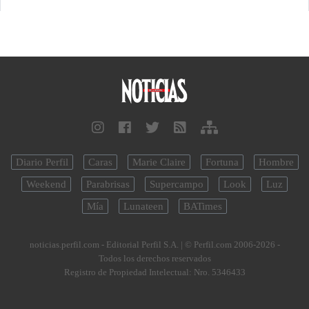
Diario Perfil
Caras
Marie Claire
Fortuna
Hombre
Weekend
Parabrisas
Supercampo
Look
Luz
Mía
Lunateen
BATimes
noticias.perfil.com - Editorial Perfil S.A.
| © Perfil.com 2006-2026 -
Todos los derechos reservados
Registro de Propiedad Intelectual: Nro. 5346433