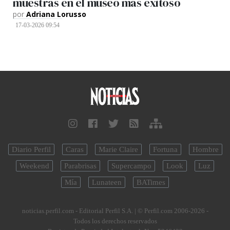
muestras en el museo más exitoso
por
Adriana Lorusso
17-03-2026 09:54
Diario Perfil
Caras
Marie Claire
Fortuna
Hombre
Weekend
Parabrisas
Supercampo
Look
Luz
Mía
Lunateen
BATimes
noticias.perfil.com - Editorial Perfil S.A.
| © Perfil.com 2006-2026 -
Todos los derechos reservados