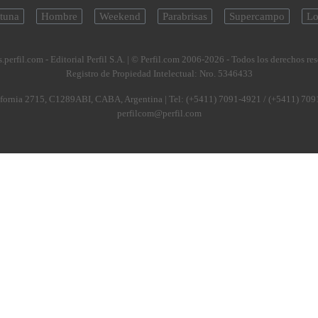
tuna
Hombre
Weekend
Parabrisas
Supercampo
Lo
.perfil.com - Editorial Perfil S.A.
| © Perfil.com 2006-2026 - Todos los derechos re
Registro de Propiedad Intelectual: Nro. 5346433
fornia 2715
,
C1289ABI
,
CABA, Argentina
| Tel:
(+5411) 7091-4921
/
(+5411) 709
perfilcom@perfil.com