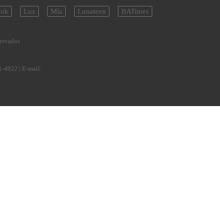
ok
Luz
Mía
Lunateen
BATimes
servados
1-4922
| E-mail: