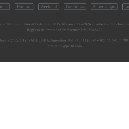
tuna
Hombre
Weekend
Parabrisas
Supercampo
Lo
.perfil.com - Editorial Perfil S.A.
| © Perfil.com 2006-2026 - Todos los derechos re
Registro de Propiedad Intelectual: Nro. 5346433
fornia 2715
,
C1289ABI
,
CABA, Argentina
| Tel:
(+5411) 7091-4921
/
(+5411) 709
perfilcom@perfil.com