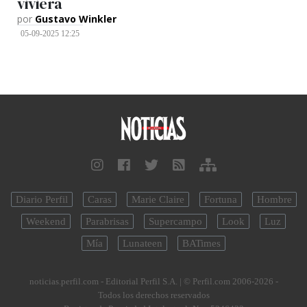
viviera
por
Gustavo Winkler
05-09-2025 12:25
Diario Perfil
Caras
Marie Claire
Fortuna
Hombre
Weekend
Parabrisas
Supercampo
Look
Luz
Mía
Lunateen
BATimes
noticias.perfil.com - Editorial Perfil S.A.
| © Perfil.com 2006-2026 -
Todos los derechos reservados