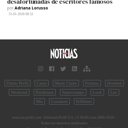
desafortunadas de escritores famosos
por
Adriana Lorusso
31-01-2026 08:32
Diario Perfil
Caras
Marie Claire
Fortuna
Hombre
Weekend
Parabrisas
Supercampo
Look
Luz
Mía
Lunateen
BATimes
noticias.perfil.com - Editorial Perfil S.A.
| © Perfil.com 2006-2026 -
Todos los derechos reservados