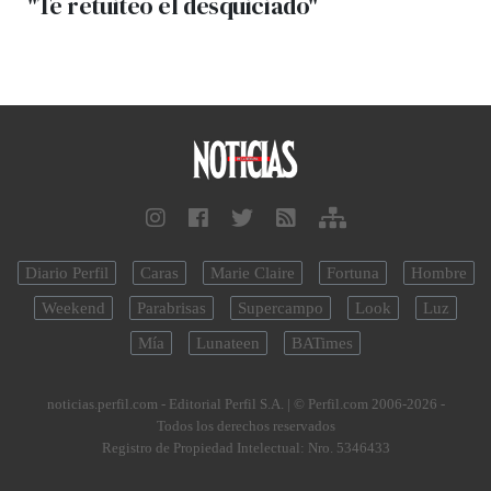
"Te retuiteó el desquiciado"
Diario Perfil
Caras
Marie Claire
Fortuna
Hombre
Weekend
Parabrisas
Supercampo
Look
Luz
Mía
Lunateen
BATimes
noticias.perfil.com - Editorial Perfil S.A.
| © Perfil.com 2006-2026 -
Todos los derechos reservados
Registro de Propiedad Intelectual: Nro. 5346433