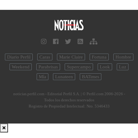
Diario Perfil
Caras
Marie Claire
Fortuna
Hombre
Weekend
Parabrisas
Supercampo
Look
Luz
Mía
Lunateen
BATimes
noticias.perfil.com - Editorial Perfil S.A.
| © Perfil.com 2006-2026 -
Todos los derechos reservados
Registro de Propiedad Intelectual: Nro. 5346433