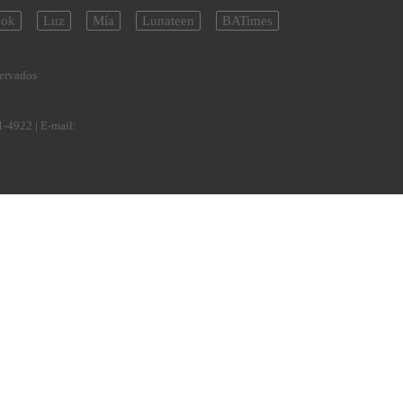
ok
Luz
Mía
Lunateen
BATimes
servados
1-4922
| E-mail: