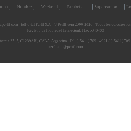
tuna
Hombre
Weekend
Parabrisas
Supercampo
Lo
.perfil.com - Editorial Perfil S.A.
| © Perfil.com 2006-2026 - Todos los derechos re
Registro de Propiedad Intelectual: Nro. 5346433
fornia 2715
,
C1289ABI
,
CABA, Argentina
| Tel:
(+5411) 7091-4921
/
(+5411) 709
perfilcom@perfil.com