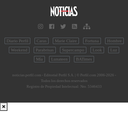
Diario Perfil
Caras
Marie Claire
Fortuna
Hombre
Weekend
Parabrisas
Supercampo
Look
Luz
Mía
Lunateen
BATimes
noticias.perfil.com - Editorial Perfil S.A.
| © Perfil.com 2006-2026 -
Todos los derechos reservados
Registro de Propiedad Intelectual: Nro. 5346433