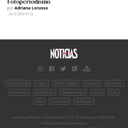
Fotoperiodismo
por
Adriana Lorusso
24-11-2024 07:32
Diario Perfil
Caras
Marie Claire
Fortuna
Hombre
Weekend
Parabrisas
Supercampo
Look
Luz
Mía
Lunateen
BATimes
noticias.perfil.com - Editorial Perfil S.A.
| © Perfil.com 2006-2026 -
Todos los derechos reservados