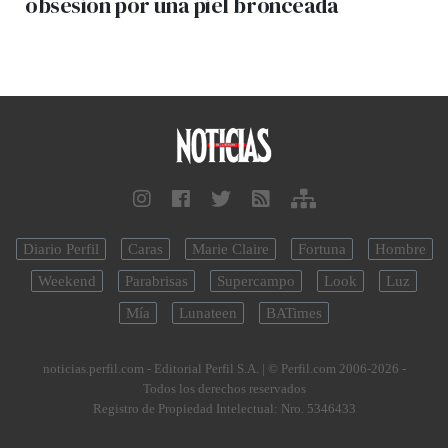
obsesión por una piel bronceada
Diario Perfil
Caras
Marie Claire
Fortuna
Hombre
Weekend
Parabrisas
Supercampo
Look
Luz
Mía
Lunateen
BATimes
noticias.perfil.com - Editorial Perfil S.A.
| © Perfil.com 2006-2026 -
Todos los derechos reservados
Registro de Propiedad Intelectual: Nro. 5346433