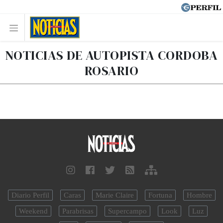
NOTICIAS DE AUTOPISTA CORDOBA
ROSARIO
Diario Perfil
Caras
Marie Claire
Fortuna
Hombre
Weekend
Parabrisas
Supercampo
Look
Luz