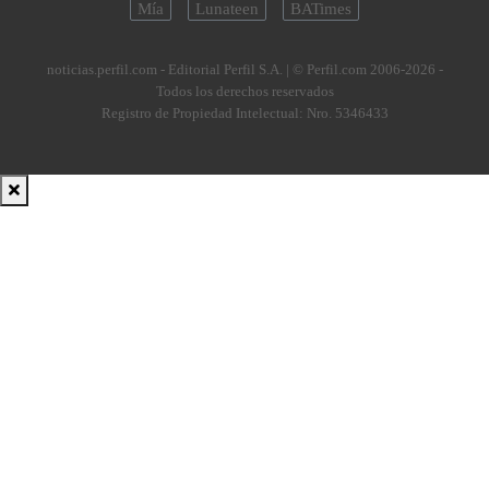
Mía
Lunateen
BATimes
noticias.perfil.com - Editorial Perfil S.A.
| © Perfil.com 2006-2026 -
Todos los derechos reservados
Registro de Propiedad Intelectual: Nro. 5346433