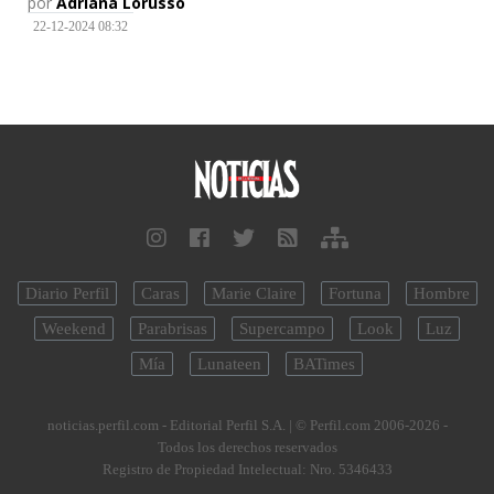
por
Adriana Lorusso
22-12-2024 08:32
Diario Perfil
Caras
Marie Claire
Fortuna
Hombre
Weekend
Parabrisas
Supercampo
Look
Luz
Mía
Lunateen
BATimes
noticias.perfil.com - Editorial Perfil S.A.
| © Perfil.com 2006-2026 -
Todos los derechos reservados
Registro de Propiedad Intelectual: Nro. 5346433