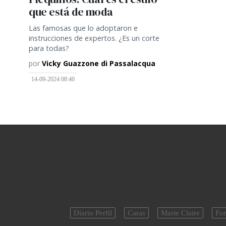
que está de moda
Las famosas que lo adoptaron e
instrucciones de expertos. ¿Es un corte
para todas?
por
Vicky Guazzone di Passalacqua
14-09-2024 08:40
Diario Perfil
Caras
Marie Claire
For