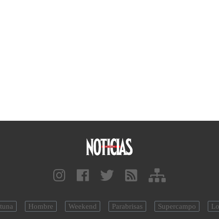
tuna
Hombre
Weekend
Parabrisas
Supercampo
Lo