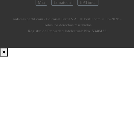
Mía
Lunateen
BATimes
noticias.perfil.com - Editorial Perfil S.A.
| © Perfil.com 2006-2026 -
Todos los derechos reservados
Registro de Propiedad Intelectual: Nro. 5346433