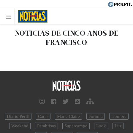
NOTICIAS DE CINCO ANOS DE
FRANCISCO
Diario Perfil
Caras
Marie Claire
Fortuna
Hombre
Weekend
Parabrisas
Supercampo
Look
Luz