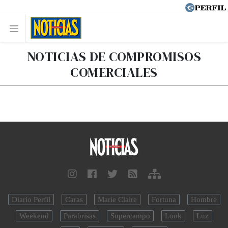
NOTICIAS DE COMPROMISOS
COMERCIALES
Diario Perfil
Caras
Marie Claire
Fortuna
Hombre
Weekend
Parabrisas
Supercampo
Look
Luz