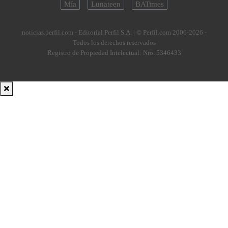
Mía
Lunateen
BATimes
noticias.perfil.com - Editorial Perfil S.A.
| © Perfil.com 2006-2026 -
Todos los derechos reservados
Registro de Propiedad Intelectual: Nro. 5346433