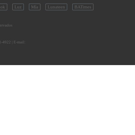
ok
Luz
Mía
Lunateen
BATimes
servados
1-4922
| E-mail: