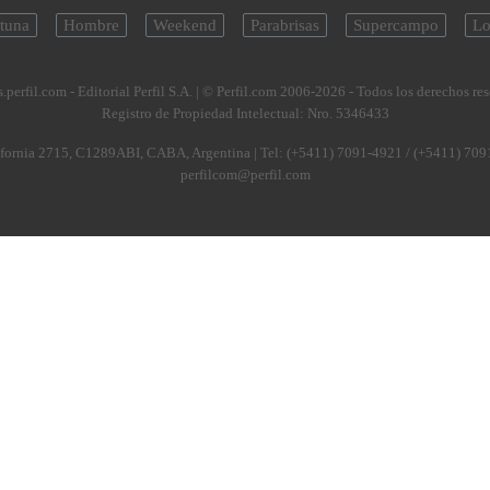
tuna
Hombre
Weekend
Parabrisas
Supercampo
Lo
.perfil.com - Editorial Perfil S.A.
| © Perfil.com 2006-2026 - Todos los derechos re
Registro de Propiedad Intelectual: Nro. 5346433
fornia 2715
,
C1289ABI
,
CABA, Argentina
| Tel:
(+5411) 7091-4921
/
(+5411) 709
perfilcom@perfil.com