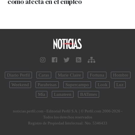
cómo afecta en el empleo
Diario Perfil
Caras
Marie Claire
Fortuna
Hombre
Weekend
Parabrisas
Supercampo
Look
Luz
Mía
Lunateen
BATimes
noticias.perfil.com - Editorial Perfil S.A.
| © Perfil.com 2006-2026 -
Todos los derechos reservados
Registro de Propiedad Intelectual: Nro. 5346433