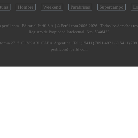
tuna
Hombre
Weekend
Parabrisas
Supercampo
Lo
.perfil.com - Editorial Perfil S.A.
| © Perfil.com 2006-2026 - Todos los derechos re
Registro de Propiedad Intelectual: Nro. 5346433
fornia 2715
,
C1289ABI
,
CABA, Argentina
| Tel:
(+5411) 7091-4921
/
(+5411) 709
perfilcom@perfil.com