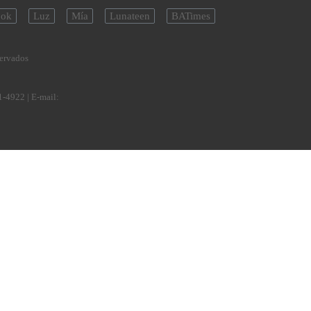
ok
Luz
Mía
Lunateen
BATimes
servados
1-4922
| E-mail: