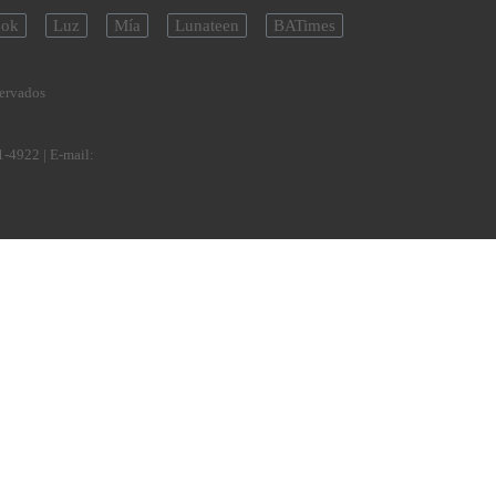
ok
Luz
Mía
Lunateen
BATimes
servados
1-4922
| E-mail: