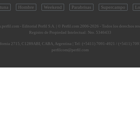
tuna
Hombre
Weekend
Parabrisas
Supercampo
Lo
.perfil.com - Editorial Perfil S.A.
| © Perfil.com 2006-2026 - Todos los derechos re
Registro de Propiedad Intelectual: Nro. 5346433
fornia 2715
,
C1289ABI
,
CABA, Argentina
| Tel:
(+5411) 7091-4921
/
(+5411) 709
perfilcom@perfil.com