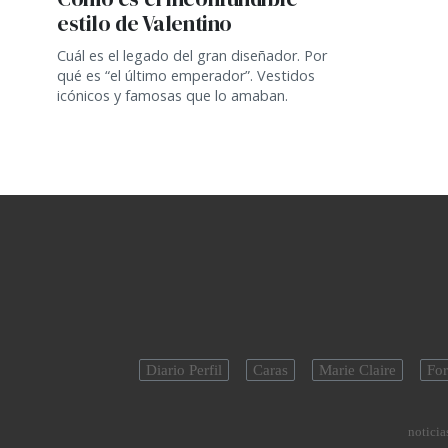
estilo de Valentino
Cuál es el legado del gran diseñador. Por
qué es “el último emperador”. Vestidos
icónicos y famosas que lo amaban.
Diario Perfil
Caras
Marie Claire
For
noticias