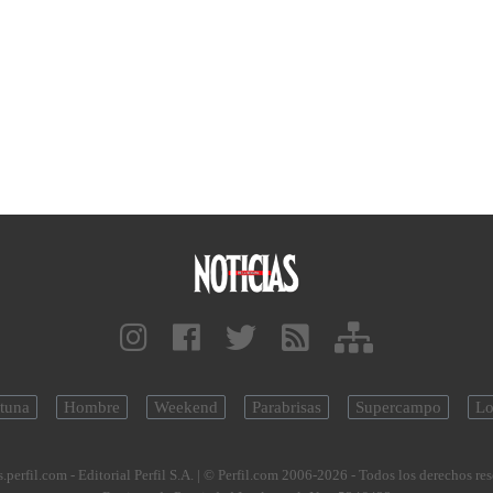
tuna
Hombre
Weekend
Parabrisas
Supercampo
Lo
.perfil.com - Editorial Perfil S.A.
| © Perfil.com 2006-2026 - Todos los derechos re