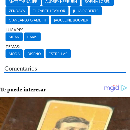
MATT TYRNAUER
AUDREY HEPBURN
SOPHIA LOREN
ZENDAYA
ELIZABETH TAYLOR
JULIA ROBERTS
GIANCARLO GIAMETTI
JAQUELINE BOUVIER
LUGARES:
MILÁN
PARÍS
TEMAS:
MODA
DISEÑO
ESTRELLAS
Comentarios