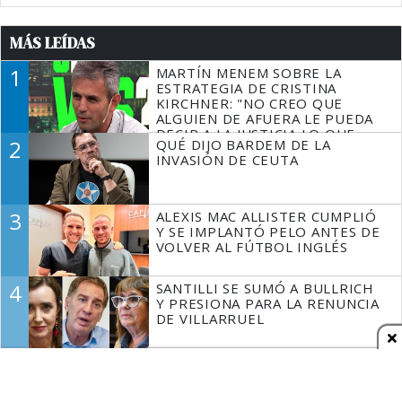
MÁS LEÍDAS
1
MARTÍN MENEM SOBRE LA
ESTRATEGIA DE CRISTINA
KIRCHNER: "NO CREO QUE
ALGUIEN DE AFUERA LE PUEDA
DECIR A LA JUSTICIA LO QUE
2
QUÉ DIJO BARDEM DE LA
TIENE QUE HACER"
INVASIÓN DE CEUTA
3
ALEXIS MAC ALLISTER CUMPLIÓ
Y SE IMPLANTÓ PELO ANTES DE
VOLVER AL FÚTBOL INGLÉS
4
SANTILLI SE SUMÓ A BULLRICH
Y PRESIONA PARA LA RENUNCIA
DE VILLARRUEL
5
CHAUVINISMO BOBO Y CRISIS
CON BRASIL: LOS ARGENTINOS
SOMOS DERECHOS Y HUMANOS