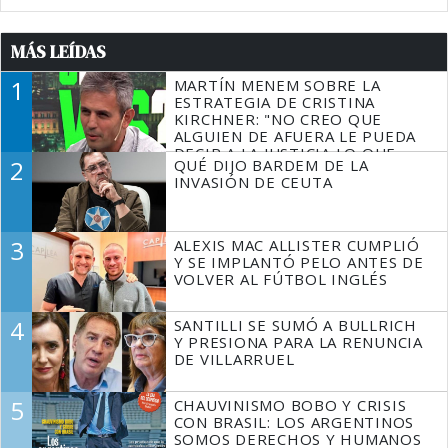
MÁS LEÍDAS
1
MARTÍN MENEM SOBRE LA
ESTRATEGIA DE CRISTINA
KIRCHNER: "NO CREO QUE
ALGUIEN DE AFUERA LE PUEDA
DECIR A LA JUSTICIA LO QUE
2
QUÉ DIJO BARDEM DE LA
TIENE QUE HACER"
INVASIÓN DE CEUTA
3
ALEXIS MAC ALLISTER CUMPLIÓ
Y SE IMPLANTÓ PELO ANTES DE
VOLVER AL FÚTBOL INGLÉS
4
SANTILLI SE SUMÓ A BULLRICH
Y PRESIONA PARA LA RENUNCIA
DE VILLARRUEL
5
CHAUVINISMO BOBO Y CRISIS
CON BRASIL: LOS ARGENTINOS
SOMOS DERECHOS Y HUMANOS