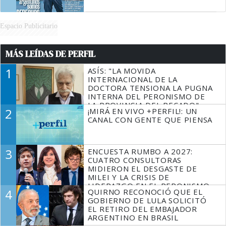
Espacio Publicitario
MÁS LEÍDAS DE PERFIL
1
ASÍS: "LA MOVIDA
INTERNACIONAL DE LA
DOCTORA TENSIONA LA PUGNA
INTERNA DEL PERONISMO DE
LA PROVINCIA DEL PECADO"
2
¡MIRÁ EN VIVO +PERFIL!: UN
CANAL CON GENTE QUE PIENSA
3
ENCUESTA RUMBO A 2027:
CUATRO CONSULTORAS
MIDIERON EL DESGASTE DE
MILEI Y LA CRISIS DE
LIDERAZGO EN EL PERONISMO
4
QUIRNO RECONOCIÓ QUE EL
GOBIERNO DE LULA SOLICITÓ
EL RETIRO DEL EMBAJADOR
ARGENTINO EN BRASIL