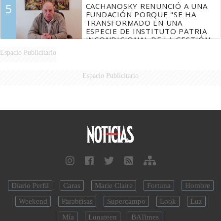
5
CACHANOSKY RENUNCIÓ A UNA
FUNDACIÓN PORQUE "SE HA
TRANSFORMADO EN UNA
ESPECIE DE INSTITUTO PATRIA
INCONDICIONAL DE LA GESTIÓN
DE MILEI"
Espacio Publicitario
Espacio Publicitario
Diario Perfil
Caras
Marie Claire
Fortuna
Hombre
Weekend
Parabrisas
Supercampo
Look
Luz
Mía
Lunateen
BATimes