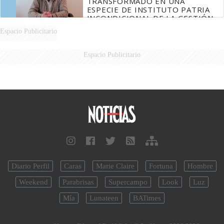
TRANSFORMADO EN UNA
ESPECIE DE INSTITUTO PATRIA
INCONDICIONAL DE LA GESTIÓN
DE MILEI"
Espacio Publicitario
Espacio Publicitario
Diario Perfil
Caras
Marie Claire
Fortuna
Hombre
Weekend
Parabrisas
Supercampo
Look
Luz
Mía
Lunateen
BATimes