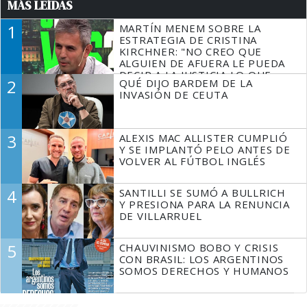
MÁS LEÍDAS
1
MARTÍN MENEM SOBRE LA
ESTRATEGIA DE CRISTINA
KIRCHNER: "NO CREO QUE
ALGUIEN DE AFUERA LE PUEDA
DECIR A LA JUSTICIA LO QUE
2
QUÉ DIJO BARDEM DE LA
TIENE QUE HACER"
INVASIÓN DE CEUTA
3
ALEXIS MAC ALLISTER CUMPLIÓ
Y SE IMPLANTÓ PELO ANTES DE
VOLVER AL FÚTBOL INGLÉS
4
SANTILLI SE SUMÓ A BULLRICH
Y PRESIONA PARA LA RENUNCIA
DE VILLARRUEL
5
CHAUVINISMO BOBO Y CRISIS
CON BRASIL: LOS ARGENTINOS
SOMOS DERECHOS Y HUMANOS