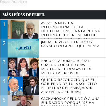
Espacio Publicitario
MÁS LEÍDAS DE PERFIL
1
ASÍS: "LA MOVIDA
INTERNACIONAL DE LA
DOCTORA TENSIONA LA PUGNA
INTERNA DEL PERONISMO DE
LA PROVINCIA DEL PECADO"
2
¡MIRÁ EN VIVO +PERFIL!: UN
CANAL CON GENTE QUE PIENSA
3
ENCUESTA RUMBO A 2027:
CUATRO CONSULTORAS
MIDIERON EL DESGASTE DE
MILEI Y LA CRISIS DE
LIDERAZGO EN EL PERONISMO
4
QUIRNO RECONOCIÓ QUE EL
GOBIERNO DE LULA SOLICITÓ
EL RETIRO DEL EMBAJADOR
ARGENTINO EN BRASIL
5
CACHANOSKY RENUNCIÓ A UNA
FUNDACIÓN PORQUE "SE HA