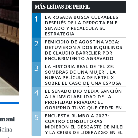
MÁS LEÍDAS DE PERFIL
1
LA ROSADA BUSCA CULPABLES
DESPUÉS DE LA DERROTA EN EL
SENADO Y RECALCULA SU
ESTRATEGIA
2
FEMICIDIO DE AGOSTINA VEGA:
DETUVIERON A DOS INQUILINOS
DE CLAUDIO BARRELIER POR
ENCUBRIMIENTO AGRAVADO
3
LA HISTORIA REAL DE "ELIZE:
SOMBRAS DE UNA MUJER", LA
NUEVA PELÍCULA DE NETFLIX
SOBRE EL CASO DE UNA ESPOSA
QUE DESCUARTIZÓ A SU
4
EL SENADO DIO MEDIA SANCIÓN
MARIDO
A LA INVIOLABILIDAD DE LA
PROPIEDAD PRIVADA: EL
GOBIERNO TUVO QUE CEDER EN
LA LEY DEL MANEJO DEL FUEGO
5
ENCUESTA RUMBO A 2027:
rmani
CUATRO CONSULTORAS
MIDIERON EL DESGASTE DE MILEI
icina
Y LA CRISIS DE LIDERAZGO EN EL
PERONISMO