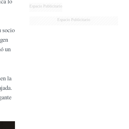
ica lo
Espacio Publicitario
Espacio Publicitario
u socio
agen
mó un
en la
ajada.
gante