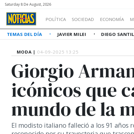
Saturday 8 De August, 2026
POLÍTICA
SOCIEDAD
ECONOMÍA
M
TEMAS DEL DÍA
JAVIER MILEI
DIEGO SANTI
MODA |
04-09-2025 13:25
Giorgio Armani
icónicos que 
mundo de la 
El modisto italiano falleció a los 91 años
reconocido por su trayectoria que trascen