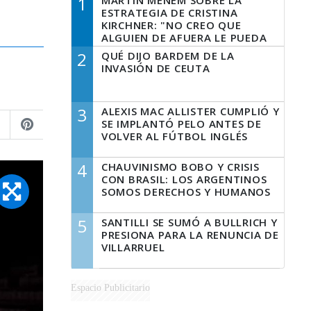
1
MARTÍN MENEM SOBRE LA
ESTRATEGIA DE CRISTINA
KIRCHNER: "NO CREO QUE
ALGUIEN DE AFUERA LE PUEDA
DECIR A LA JUSTICIA LO QUE
2
QUÉ DIJO BARDEM DE LA
TIENE QUE HACER"
INVASIÓN DE CEUTA
3
ALEXIS MAC ALLISTER CUMPLIÓ Y
SE IMPLANTÓ PELO ANTES DE
VOLVER AL FÚTBOL INGLÉS
4
CHAUVINISMO BOBO Y CRISIS
CON BRASIL: LOS ARGENTINOS
SOMOS DERECHOS Y HUMANOS
5
SANTILLI SE SUMÓ A BULLRICH Y
PRESIONA PARA LA RENUNCIA DE
VILLARRUEL
Espacio Publicitario