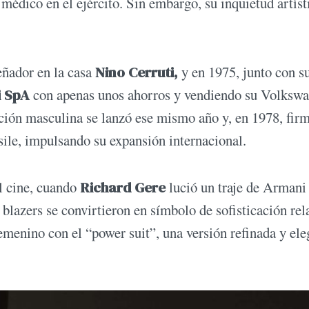
médico en el ejército. Sin embargo, su inquietud artíst
eñador en la casa
Nino Cerruti,
y en 1975, junto con s
i SpA
con apenas unos ahorros y vendiendo su Volksw
cción masculina se lanzó ese mismo año y, en 1978, fir
sile, impulsando su expansión internacional.
l cine, cuando
Richard Gere
lució un traje de Armani 
blazers se convirtieron en símbolo de sofisticación rel
femenino con el “power suit”, una versión refinada y ele