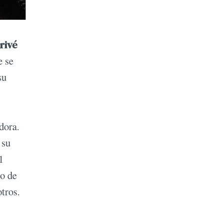
rivé
e se
su
dora.
 su
1
no de
otros.