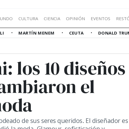
UNDO
CULTURA
CIENCIA
OPINIÓN
EVENTOS
REST
LLI
MARTÍN MENEM
CEUTA
DONALD TRU
: los 10 diseños
cambiaron el
moda
 rodeado de sus seres queridos. El diseñador es
dió la moda. Glamour, sofisticación y