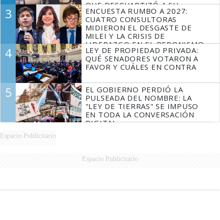
QUE DESCUARTIZÓ A SU
3
ENCUESTA RUMBO A 2027:
MARIDO
CUATRO CONSULTORAS
MIDIERON EL DESGASTE DE
MILEI Y LA CRISIS DE
LIDERAZGO EN EL PERONISMO
4
LEY DE PROPIEDAD PRIVADA:
QUÉ SENADORES VOTARON A
FAVOR Y CUÁLES EN CONTRA
5
EL GOBIERNO PERDIÓ LA
PULSEADA DEL NOMBRE: LA
"LEY DE TIERRAS" SE IMPUSO
EN TODA LA CONVERSACIÓN
DIGITAL
Espacio Publicitario
Espacio Publicitario