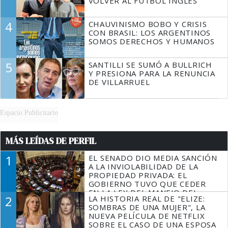
VOLVER AL FÚTBOL INGLÉS
4
CHAUVINISMO BOBO Y CRISIS
CON BRASIL: LOS ARGENTINOS
SOMOS DERECHOS Y HUMANOS
5
SANTILLI SE SUMÓ A BULLRICH
Y PRESIONA PARA LA RENUNCIA
DE VILLARRUEL
Espacio Publicitario
MÁS LEÍDAS DE PERFIL
1
EL SENADO DIO MEDIA SANCIÓN
A LA INVIOLABILIDAD DE LA
PROPIEDAD PRIVADA: EL
GOBIERNO TUVO QUE CEDER
EN LA LEY DEL MANEJO DEL
2
LA HISTORIA REAL DE "ELIZE:
FUEGO
SOMBRAS DE UNA MUJER", LA
NUEVA PELÍCULA DE NETFLIX
SOBRE EL CASO DE UNA ESPOSA