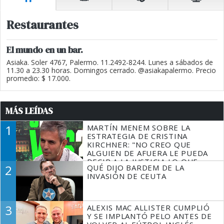
Restaurantes
El mundo en un bar.
Asiaka. Soler 4767, Palermo. 11.2492-8244. Lunes a sábados de
11.30 a 23.30 horas. Domingos cerrado. @asiakapalermo. Precio
promedio: $ 17.000.
MÁS LEÍDAS
1
MARTÍN MENEM SOBRE LA
ESTRATEGIA DE CRISTINA
KIRCHNER: "NO CREO QUE
ALGUIEN DE AFUERA LE PUEDA
DECIR A LA JUSTICIA LO QUE
2
QUÉ DIJO BARDEM DE LA
TIENE QUE HACER"
INVASIÓN DE CEUTA
3
ALEXIS MAC ALLISTER CUMPLIÓ
Y SE IMPLANTÓ PELO ANTES DE