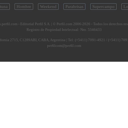
tuna
Hombre
Weekend
Parabrisas
Supercampo
Lo
.perfil.com - Editorial Perfil S.A.
| © Perfil.com 2006-2026 - Todos los derechos re
Registro de Propiedad Intelectual: Nro. 5346433
fornia 2715
,
C1289ABI
,
CABA, Argentina
| Tel:
(+5411) 7091-4921
/
(+5411) 709
perfilcom@perfil.com