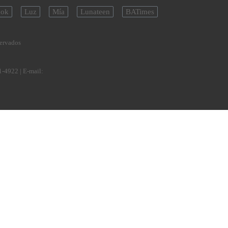
ok
Luz
Mía
Lunateen
BATimes
servados
1-4922
| E-mail: