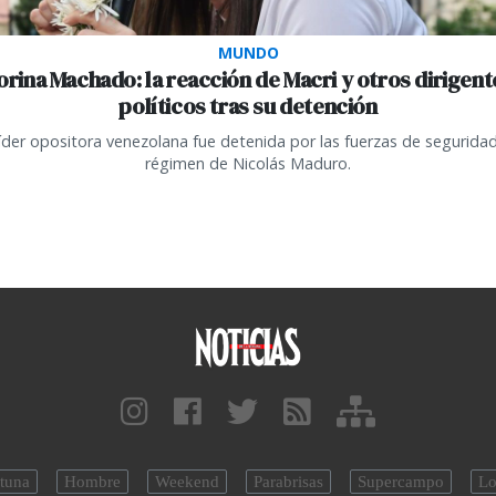
MUNDO
orina Machado: la reacción de Macri y otros dirigent
políticos tras su detención
líder opositora venezolana fue detenida por las fuerzas de seguridad
régimen de Nicolás Maduro.
tuna
Hombre
Weekend
Parabrisas
Supercampo
Lo