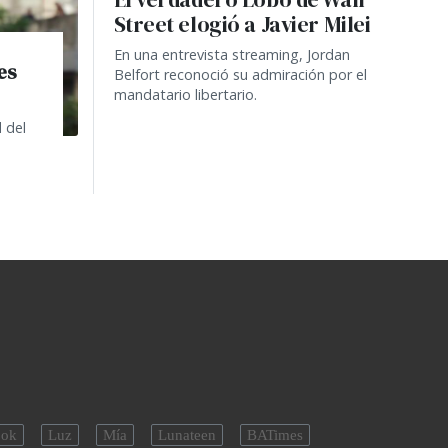
Street elogió a Javier Milei
En una entrevista streaming, Jordan
es
Belfort reconoció su admiración por el
mandatario libertario.
 del
ok
Luz
Mía
Lunateen
BATimes