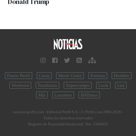
Donald Trump
Diario Perfil
Caras
Marie Claire
Fortuna
Hombre
Weekend
Parabrisas
Supercampo
Look
Luz
Mía
Lunateen
BATimes
noticias.perfil.com - Editorial Perfil S.A.
| © Perfil.com 2006-2026 -
Todos los derechos reservados
Registro de Propiedad Intelectual: Nro. 5346433