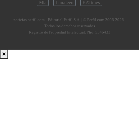
Mía
Lunateen
BATimes
noticias.perfil.com - Editorial Perfil S.A.
| © Perfil.com 2006-2026 -
Todos los derechos reservados
Registro de Propiedad Intelectual: Nro. 5346433