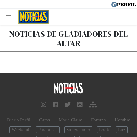
NOTICIAS DE GLADIADORES DEL
ALTAR
Diario Perfil
Caras
Marie Claire
Fortuna
Hombre
Weekend
Parabrisas
Supercampo
Look
Luz