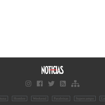
tuna
Hombre
Weekend
Parabrisas
Supercampo
Lo