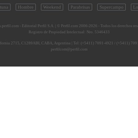
tuna
Hombre
Weekend
Parabrisas
Supercampo
Lo
.perfil.com - Editorial Perfil S.A.
| © Perfil.com 2006-2026 - Todos los derechos re
Registro de Propiedad Intelectual: Nro. 5346433
fornia 2715
,
C1289ABI
,
CABA, Argentina
| Tel:
(+5411) 7091-4921
/
(+5411) 709
perfilcom@perfil.com