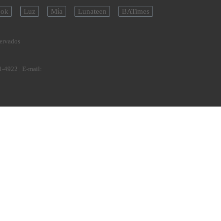
ok
Luz
Mía
Lunateen
BATimes
servados
1-4922
| E-mail: