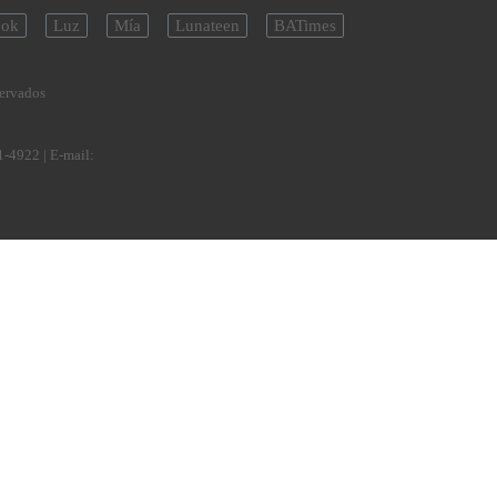
ok
Luz
Mía
Lunateen
BATimes
servados
1-4922
| E-mail: