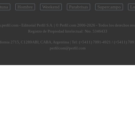
tuna
Hombre
Weekend
Parabrisas
Supercampo
Lo
.perfil.com - Editorial Perfil S.A.
| © Perfil.com 2006-2026 - Todos los derechos re
Registro de Propiedad Intelectual: Nro. 5346433
fornia 2715
,
C1289ABI
,
CABA, Argentina
| Tel:
(+5411) 7091-4921
/
(+5411) 709
perfilcom@perfil.com