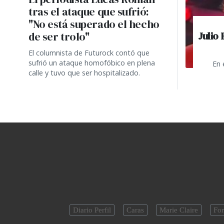
tras el ataque que sufrió:
"No está superado el hecho
Julio
de ser trolo"
El columnista de Futurock contó que
sufrió un ataque homofóbico en plena
En 
calle y tuvo que ser hospitalizado.
Diario Perfil
Caras
Marie Claire
For