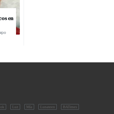
cos en
uipo
ok
Luz
Mía
Lunateen
BATimes