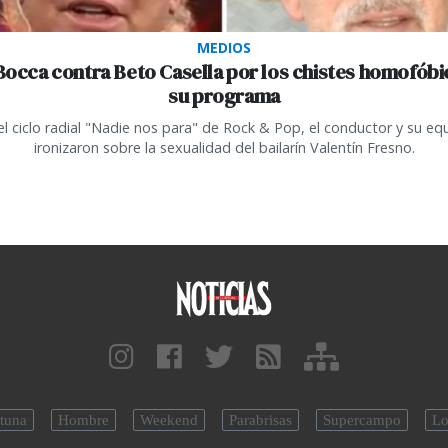
MEDIOS
 Bocca contra Beto Casella por los chistes homofóbi
su programa
el ciclo radial "Nadie nos para" de Rock & Pop, el conductor y su eq
ironizaron sobre la sexualidad del bailarín Valentín Fresno.
tuna
Hombre
Weekend
Parabrisas
Supercampo
Lo