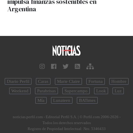
impulsa finanzas sostenibles en
Argentina
Diario Perfil
Caras
Marie Claire
Fortuna
Hombre
Weekend
Parabrisas
Supercampo
Look
Luz
Mía
Lunateen
BATimes
noticias.perfil.com - Editorial Perfil S.A.
| © Perfil.com 2006-2026 -
Todos los derechos reservados
Registro de Propiedad Intelectual: Nro. 5346433