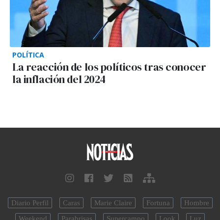
POLÍTICA
La reacción de los políticos tras conocer
la inflación del 2024
Diario Perfil
Caras
Marie Claire
Fortuna
Hombre
Weekend
Parabrisas
Supercampo
Look
Luz