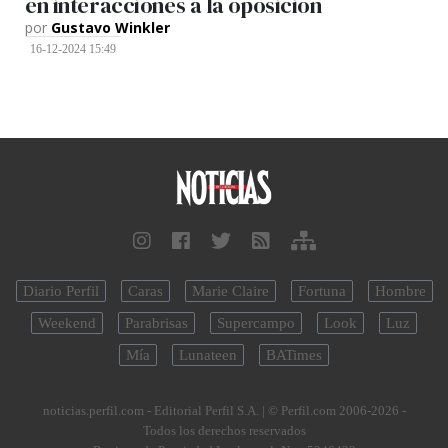
en interacciones a la oposición
por
Gustavo Winkler
16-12-2024 15:49
Diario Perfil
Caras
Marie Claire
Fortuna
Hombre
Weekend
Parabrisas
Supercampo
Look
Luz
Mía
Lunateen
BATimes
noticias.perfil.com - Editorial Perfil S.A.
| © Perfil.com 2006-2026 -
Todos los derechos reservados