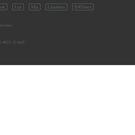
ok
Luz
Mía
Lunateen
BATimes
servados
1-4922
| E-mail: