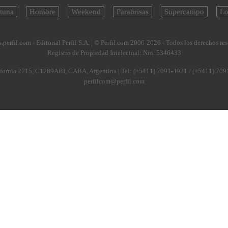
tuna
Hombre
Weekend
Parabrisas
Supercampo
Lo
.perfil.com - Editorial Perfil S.A.
| © Perfil.com 2006-2026 - Todos los derechos re
Registro de Propiedad Intelectual: Nro. 5346433
fornia 2715
,
C1289ABI
,
CABA, Argentina
| Tel:
(+5411) 7091-4921
/
(+5411) 709
perfilcom@perfil.com