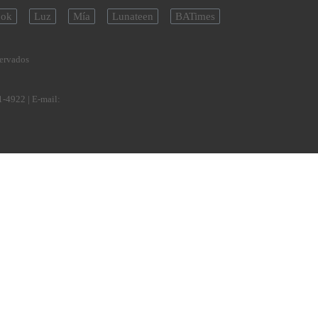
ok
Luz
Mía
Lunateen
BATimes
servados
1-4922
| E-mail: