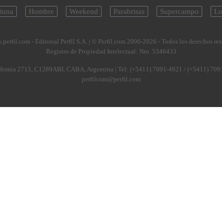
tuna
Hombre
Weekend
Parabrisas
Supercampo
Lo
.perfil.com - Editorial Perfil S.A.
| © Perfil.com 2006-2026 - Todos los derechos re
Registro de Propiedad Intelectual: Nro. 5346433
fornia 2715
,
C1289ABI
,
CABA, Argentina
| Tel:
(+5411) 7091-4921
/
(+5411) 709
perfilcom@perfil.com