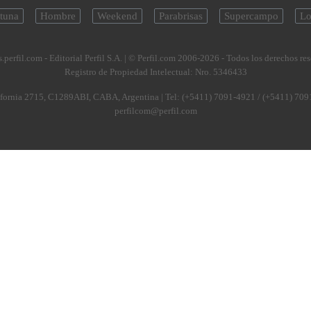
tuna
Hombre
Weekend
Parabrisas
Supercampo
Lo
.perfil.com - Editorial Perfil S.A.
| © Perfil.com 2006-2026 - Todos los derechos re
Registro de Propiedad Intelectual: Nro. 5346433
fornia 2715
,
C1289ABI
,
CABA, Argentina
| Tel:
(+5411) 7091-4921
/
(+5411) 709
perfilcom@perfil.com