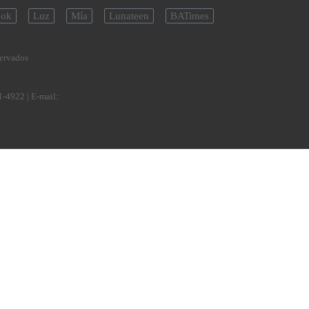
ok
Luz
Mía
Lunateen
BATimes
servados
1-4922
| E-mail: